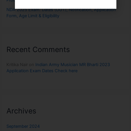
NDA 2025 Exam: Dates (OUT), Notification, Application
Form, Age Limit & Eligibility
Recent Comments
Kritika Nair
on
Indian Army Musician MR Bharti 2023
Application Exam Dates Check here
Archives
September 2024