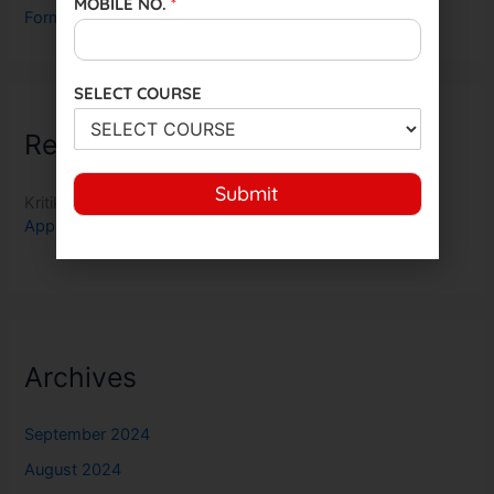
MOBILE NO.
*
Form, Age Limit & Eligibility
SELECT COURSE
Recent Comments
Submit
Kritika Nair
on
Indian Army Musician MR Bharti 2023
Application Exam Dates Check here
Archives
September 2024
August 2024