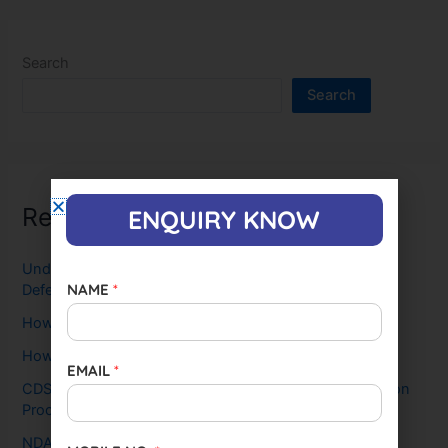
Search
Search
Recent Posts
ENQUIRY KNOW
Understanding the SSB: Why It’s Crucial for Aspiring
NAME
*
Defense Officers and How CCDA Leads the Way
How To Crack SSB Interview in First Attempt
How To Crack NDA in First Attempt
EMAIL
*
CDS 2025 Exam Date Out, Steps, Eligibility, and Selection
Process
NDA 2025 Exam: Dates (OUT), Notification, Application